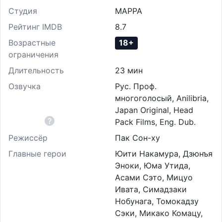
Студия
MAPPA
Рейтинг IMDB
8.7
Возрастные
18+
ограничения
Длительность
23 мин
Озвучка
Рус. Проф.
многоголосый, Anilibria,
Japan Original, Head
?
Pack Films, Eng. Dub.
Режиссёр
Пак Сон-ху
Главные герои
Юити Накамура, Дзюнъя
Эноки, Юма Утида,
Асами Сэто, Мицуо
Ивата, Симадзаки
Нобунага, Томокадзу
Сэки, Микако Комацу,